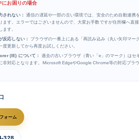
み中にお困りの場合
力されない：
通信の遅延や一部の古い環境では、安全のため自動連携
ります。エラーではございませんので、大変お手数ですが住所欄へ直
します。
が反応しない：
ブラウザの一番上にある「再読み込み（丸い矢印マー
一度更新してから再度お試しください。
plorer (IE) について：
過去の古いブラウザ（青い「e」のマーク）はセ
対応となります。Microsoft EdgeやGoogle Chrome等の対応
口
フォーム
4-328