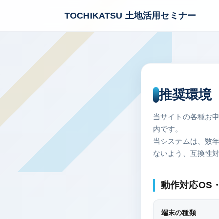
TOCHIKATSU
土地活用セミナー
推奨環境
当サイトの各種お申
内です。
当システムは、数
ないよう、互換性
動作対応OS
端末の種類